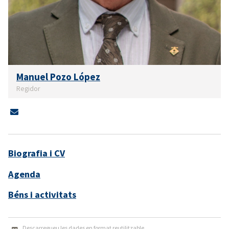
Manuel Pozo López
Regidor
Biografia i CV
Agenda
Béns i activitats
Descarregueu les dades en format reutilitzable