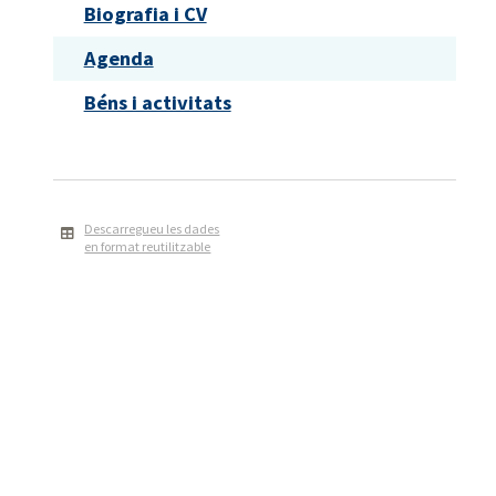
Biografia i CV
Agenda
Béns i activitats
Descarregueu les dades
en format reutilitzable