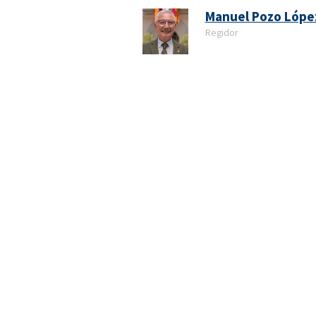
Manuel Pozo Lópe
Regidor