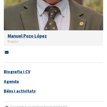
Manuel Pozo López
Regidor
Biografia i CV
Agenda
Béns i activitats
Descarregueu les dades en format reutilitzable