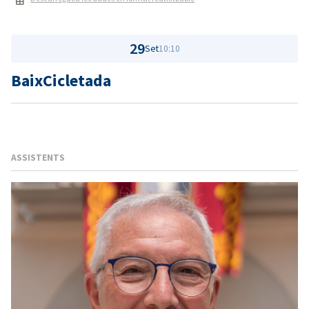
29
Set
10:10
BaixCicletada
ASSISTENTS