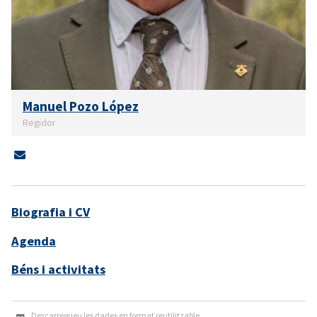
Manuel Pozo López
Regidor
Biografia i CV
Agenda
Béns i activitats
Descarregueu les dades en format reutilitzable