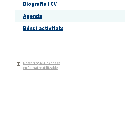
Biografia i CV
Agenda
Béns i activitats
Descarregueu les dades
en format reutilitzable