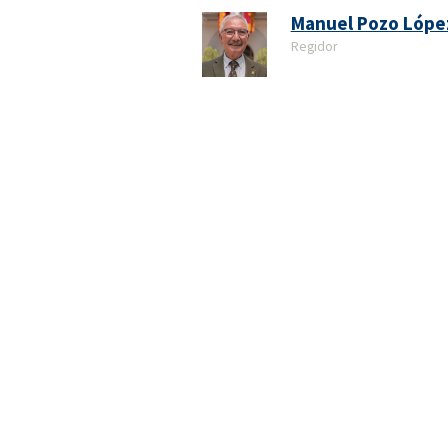
Manuel Pozo Lópe
Regidor