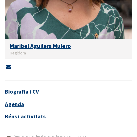
Maribel Aguilera Mulero
Regidora
Biografia i CV
Agenda
Béns i activitats
Descarregueu les dades en format reutilitzable