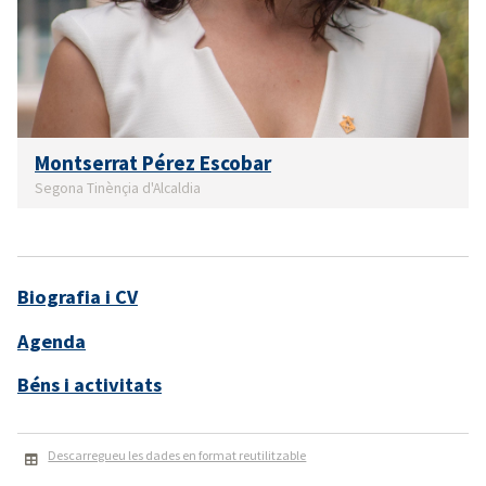
Montserrat Pérez Escobar
Segona Tinènçia d'Alcaldia
Biografia i CV
Agenda
Béns i activitats
Descarregueu les dades en format reutilitzable