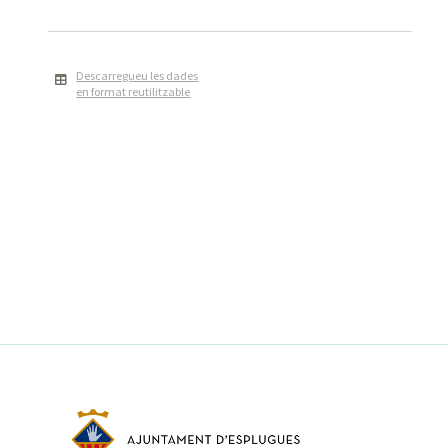
Descarregueu les dades
en format reutilitzable