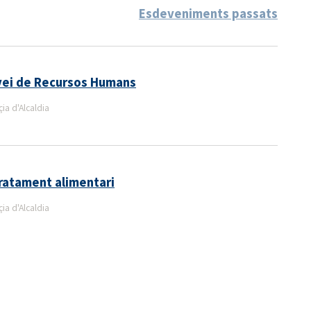
Esdeveniments passats
rvei de Recursos Humans
a d'Alcaldia
ratament alimentari
a d'Alcaldia