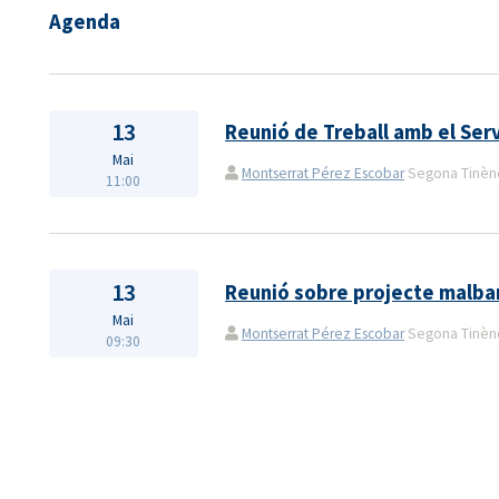
Agenda
13
Reunió de Treball amb el Se
Mai
Montserrat Pérez Escobar
Segona Tinènçi
11:00
13
Reunió sobre projecte malba
Mai
Montserrat Pérez Escobar
Segona Tinènçi
09:30