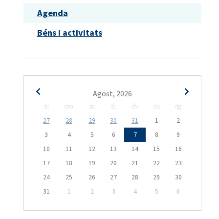
Agenda
Béns i activitats
Agost, 2026
dl
dm
dc
dj
dv
ds
dg
27
28
29
30
31
1
2
3
4
5
6
7
8
9
10
11
12
13
14
15
16
17
18
19
20
21
22
23
24
25
26
27
28
29
30
31
1
2
3
4
5
6