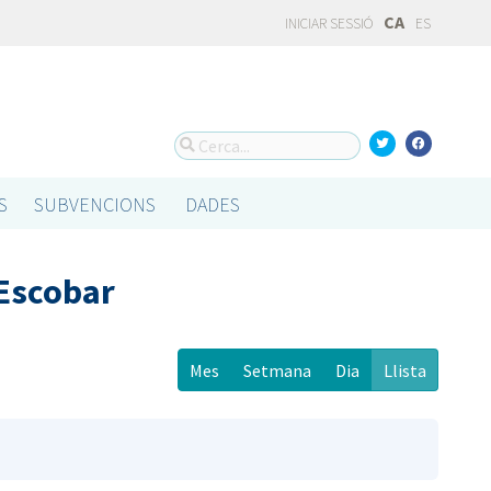
CA
INICIAR SESSIÓ
ES
S
SUBVENCIONS
DADES
 Escobar
Mes
Setmana
Dia
Llista