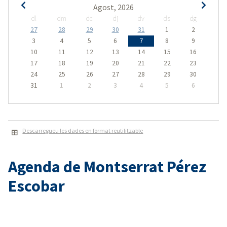
Agost, 2026
dl
dm
dc
dj
dv
ds
dg
27
28
29
30
31
1
2
3
4
5
6
7
8
9
10
11
12
13
14
15
16
17
18
19
20
21
22
23
24
25
26
27
28
29
30
31
1
2
3
4
5
6
Descarregueu les dades en format reutilitzable
Agenda de Montserrat Pérez
Escobar