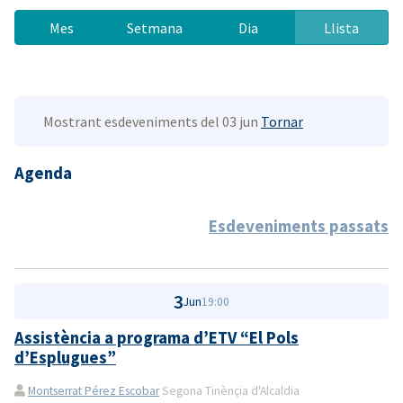
Mes
Setmana
Dia
Llista
Mostrant esdeveniments del 03 jun
Tornar
Agenda
Esdeveniments passats
3
Jun
19:00
Assistència a programa d’ETV “El Pols
d’Esplugues”
Montserrat Pérez Escobar
Segona Tinènçia d'Alcaldia