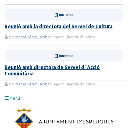
3
Jun
10:00
Reunió amb la directora del Servei de Cultura
Montserrat Pérez Escobar
Segona Tinènçia d'Alcaldia
3
Jun
09:00
Reunió amb directora de Servei d´Acció
Comunitària
Montserrat Pérez Escobar
Segona Tinènçia d'Alcaldia
Menú