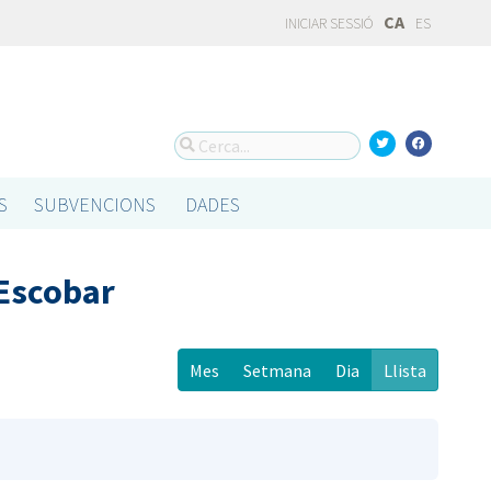
CA
INICIAR SESSIÓ
ES
S
SUBVENCIONS
DADES
 Escobar
Mes
Setmana
Dia
Llista