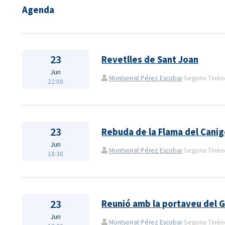
Agenda
23
Revetlles de Sant Joan
Jun
Montserrat Pérez Escobar
Segona Tinènçi
22:00
23
Rebuda de la Flama del Cani
Jun
Montserrat Pérez Escobar
Segona Tinènçi
18:30
23
Reunió amb la portaveu del G
Jun
Montserrat Pérez Escobar
Segona Tinènçi