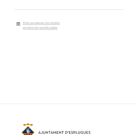
Descarregueu les dades
en format reutilitzable