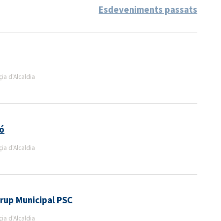
Esdeveniments passats
a d'Alcaldia
gó
a d'Alcaldia
rup Municipal PSC
a d'Alcaldia