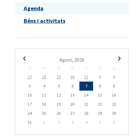
Agenda
Béns i activitats
Agost, 2026
dl
dm
dc
dj
dv
ds
dg
27
28
29
30
31
1
2
3
4
5
6
7
8
9
10
11
12
13
14
15
16
17
18
19
20
21
22
23
24
25
26
27
28
29
30
31
1
2
3
4
5
6