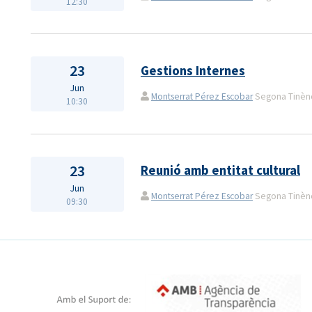
12:30
23
Gestions Internes
Jun
Montserrat Pérez Escobar
Segona Tinènçi
10:30
23
Reunió amb entitat cultural
Jun
Montserrat Pérez Escobar
Segona Tinènçi
09:30