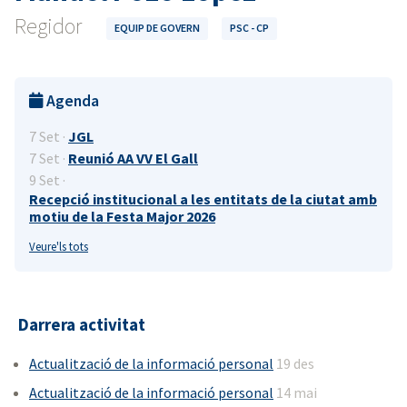
Regidor
EQUIP DE GOVERN
PSC - CP
Agenda
7 Set ·
JGL
7 Set ·
Reunió AA VV El Gall
9 Set ·
Recepció institucional a les entitats de la ciutat amb
motiu de la Festa Major 2026
Veure'ls tots
Darrera activitat
Actualització de la informació personal
19 des
Actualització de la informació personal
14 mai