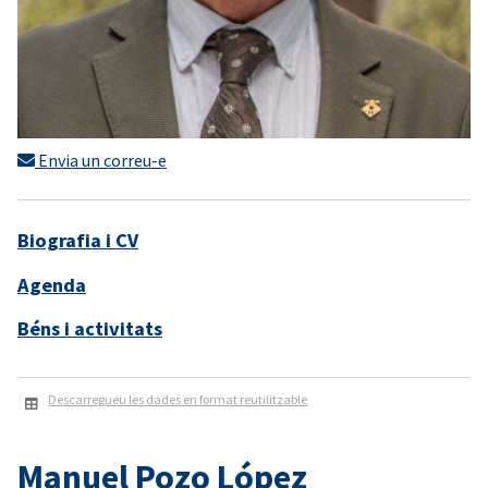
Envia un correu-e
Biografia i CV
Agenda
Béns i activitats
Descarregueu les dades en format reutilitzable
Manuel Pozo López