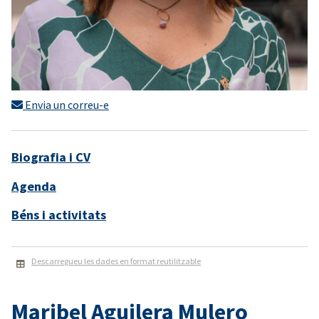
Envia un correu-e
Biografia i CV
Agenda
Béns i activitats
Descarregueu les dades en format reutilitzable
Maribel Aguilera Mulero