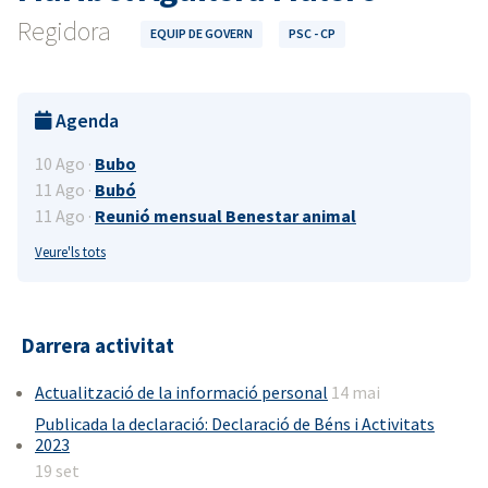
Regidora
EQUIP DE GOVERN
PSC - CP
Agenda
10 Ago ·
Bubo
11 Ago ·
Bubó
11 Ago ·
Reunió mensual Benestar animal
Veure'ls tots
Darrera activitat
Actualització de la informació personal
14 mai
Publicada la declaració: Declaració de Béns i Activitats
2023
19 set