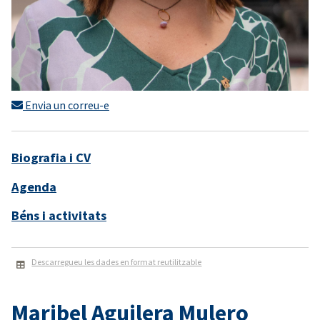
Envia un correu-e
Biografia i CV
Agenda
Béns i activitats
Descarregueu les dades en format reutilitzable
Maribel Aguilera Mulero