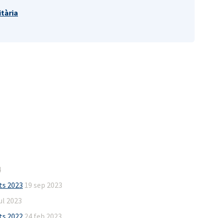
tària
4
ats 2023
19 sep 2023
ul 2023
ats 2022
24 feb 2023