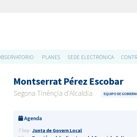
OBSERVATORIO
PLANES
SEDE ELECTRÓNICA
CONTR
Montserrat Pérez Escobar
Segona Tinènçia d'Alcaldia
EQUIPO DE GOBIER
Agenda
7 Sep ·
Junta de Govern Local