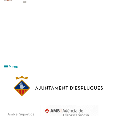
10 de enero de 2018
Menú