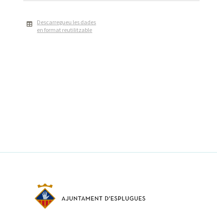
Descarregueu les dades
en format reutilitzable