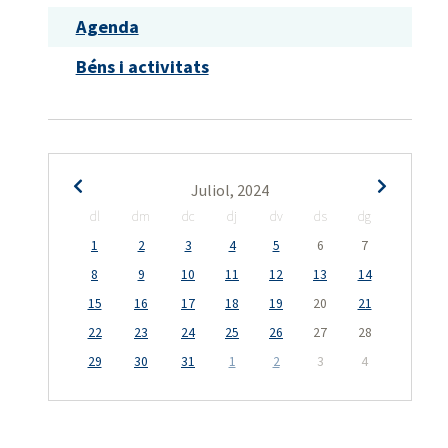
Agenda
Béns i activitats
Juliol, 2024
dl
dm
dc
dj
dv
ds
dg
1
2
3
4
5
6
7
8
9
10
11
12
13
14
15
16
17
18
19
20
21
22
23
24
25
26
27
28
29
30
31
1
2
3
4