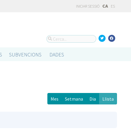
CA
INICIAR SESSIÓ
ES
S
SUBVENCIONS
DADES
Mes
Setmana
Dia
Llista