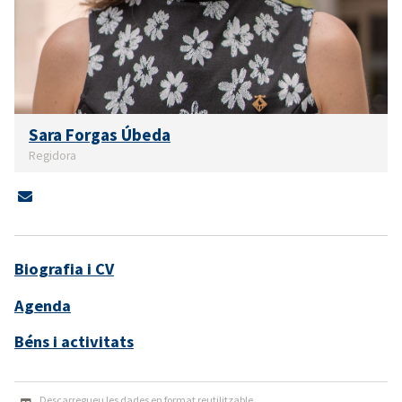
Sara Forgas Úbeda
Regidora
Biografia i CV
Agenda
Béns i activitats
Descarregueu les dades en format reutilitzable