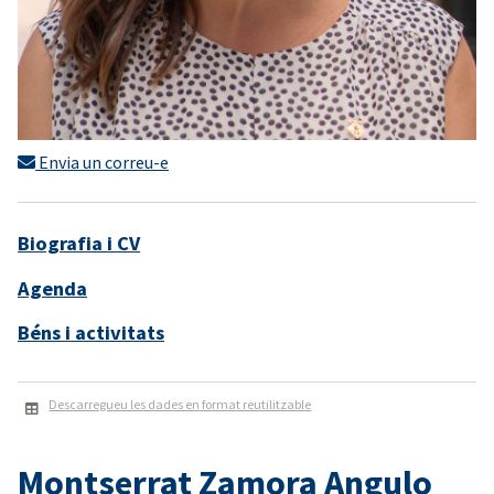
Envia un correu-e
Biografia i CV
Agenda
Béns i activitats
Descarregueu les dades en format reutilitzable
Montserrat Zamora Angulo