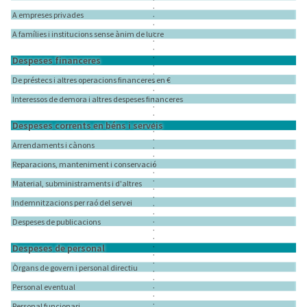
A empreses privades
A famílies i institucions sense ànim de lucre
Despeses financeres
De préstecs i altres operacions financeres en €
Interessos de demora i altres despeses financeres
Despeses corrents en béns i serveis
Arrendaments i cànons
Reparacions, manteniment i conservació
Material, subministraments i d'altres
Indemnitzacions per raó del servei
Despeses de publicacions
Despeses de personal
Òrgans de govern i personal directiu
Personal eventual
Personal funcionari