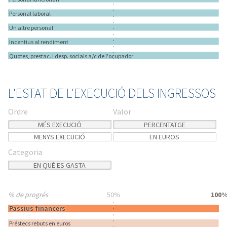
Personal laboral
Un altre personal
Incentius al rendiment
Quotes, prestac. i desp. socials a/c de l'ocupador
L'ESTAT DE L'EXECUCIÓ DELS INGRESSOS
Ordre
Valor
MÉS EXECUCIÓ
PERCENTATGE
MENYS EXECUCIÓ
EN EUROS
Categoria
EN QUÈ ES GASTA
% de progrés
% de progrés
50%
100
Passius financers
Préstecs rebuts en euros