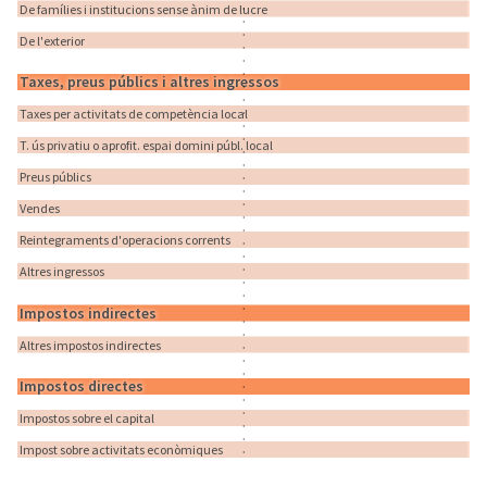
De famílies i institucions sense ànim de lucre
De l'exterior
Taxes, preus públics i altres ingressos
Taxes per activitats de competència local
T. ús privatiu o aprofit. espai domini públ. local
Preus públics
Vendes
Reintegraments d'operacions corrents
Altres ingressos
Impostos indirectes
Altres impostos indirectes
Impostos directes
Impostos sobre el capital
Impost sobre activitats econòmiques