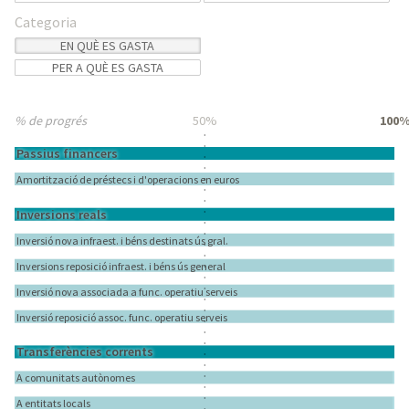
Categoria
EN QUÈ ES GASTA
PER A QUÈ ES GASTA
% de progrés
% de progrés
50%
100
Passius financers
Amortització de préstecs i d'operacions en euros
Inversions reals
Inversió nova infraest. i béns destinats ús gral.
Inversions reposició infraest. i béns ús general
Inversió nova associada a func. operatiu serveis
Inversió reposició assoc. func. operatiu serveis
Transferències corrents
A comunitats autònomes
A entitats locals